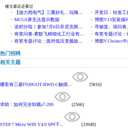
楼主最近还看过
【德力西电气】三重好礼，玩嗨夏日！
开奖日：转发工控速派微
·
·
MCGS屏无法显示数据
博图V13安装循环重启
·
·
送积分啦！参加7月6日菲尼克斯在线研讨会即得
寻秘笈、填问卷
·
·
有奖问卷-赛默飞精细化工行业有奖调查来袭！
有奖专题讨论：伺服选择的
·
·
有奖专题讨论：面对低压变频故障，老手是这样解决的！
博图V13wincc中如
·
·
热门招聘
相关主题
哪里有三菱F930GOT-BWD-C触摸...
[5816]
求助：如何完全卸载s7-200
[2566]
STEP 7 Micro WIN V4.0 SP9下...
[33949]