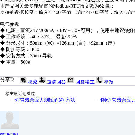
本产品网关最多能配置的Modbus-RTU报文数为62 条；
支持的数据长度：输入≤1400 字节，输出≤1400 字节，输入+输出≤
电气参数
◆ 电源：直流24V/200mA（18V～30V可用），使用中建议接好
◆ 工作环境：-40～85℃，湿度≤95%
◆ 外形尺寸：50mm（宽）×126mm（高）×92mm（厚）
◆ 防护等级：IP20
◆ 安装方式：35mm导轨
◆ 重量：500g
分享到：
收藏
邀请回答
回复楼主
举报
楼主最近还看过
焊管残余应力测试的3种方法
4种焊管残余应
·
·
shuiwuya