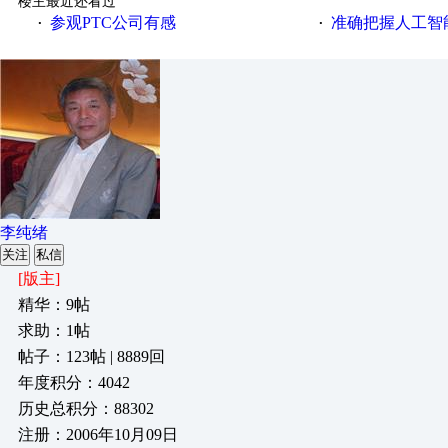
楼主最近还看过
参观PTC公司有感
准确把握人工智
·
·
李纯绪
关注
私信
[版主]
精华：9帖
求助：1帖
帖子：123帖 | 8889回
年度积分：4042
历史总积分：88302
注册：2006年10月09日