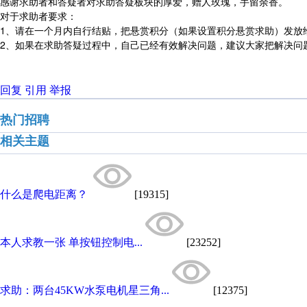
感谢求助者和答疑者对求助答疑板块的厚爱，赠人玫瑰，手留余香。
对于求助者要求：
1、请在一个月内自行结贴，把悬赏积分（如果设置积分悬赏求助）发放
2、如果在求助答疑过程中，自己已经有效解决问题，建议大家把解决问
回复
引用
举报
热门招聘
相关主题
什么是爬电距离？
[19315]
本人求教一张 单按钮控制电...
[23252]
求助：两台45KW水泵电机星三角...
[12375]