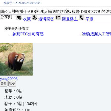
发表于：2021-06-26 20:32:55
哪位大神有关于ABB机器人输送链跟踪板模块 DSQC377B 
分享到：
收藏
邀请回答
回复楼主
举报
楼主最近还看过
参观PTC公司有感
准确把握人工智
·
·
yang20908
关注
私信
精华：0帖
求助：0帖
帖子：2帖 | 1342回
年度积分：118