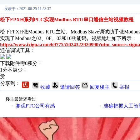
发表于：2021-06-25 11:53:37
松下FPXH系列PLC实现Modbus RTU串口通信主站视频教程
松下FPXH做Modbus RTU主站、Modbus Slave调试助手做Mo
实现了Modbus之02、0F、03和10功能码。视频地址如下所示：
https://www.ixigua.com/6977555024322920990?utm_source=xigua
通信调试工具：
下载附件需0积分！
1分不嫌少！
赏
分享到：
收藏
邀请回答
回复楼主
举报
楼主最近还看过
参观PTC公司有感
准确把握人工智
·
·