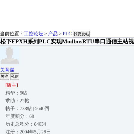
当前位置：
工控论坛
>
产品
>
PLC
我要发帖
松下FPXH系列PLC实现ModbusRTU串口通信主站
关育谋
关注
私信
[版主]
精华：5帖
求助：22帖
帖子：738帖 | 5640回
年度积分：68
历史总积分：84034
注册：2004年5月28日