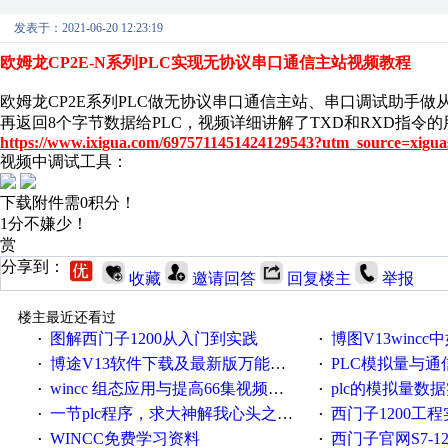
发表于：2021-06-20 12:23:19
欧姆龙CP2E-N系列PLC实现无协议串口通信主站视频教程
欧姆龙CP2E系列PLC做无协议串口通信主站、串口调试助手做
再返回8个字节数据给PLC，视频详细讲解了TXD和RXD指令
https://www.ixigua.com/6975711451424129543?utm_source=xigua
视频中调试工具：
下载附件需0积分！
1分不嫌少！
赏
分享到：
收藏
邀请回答
回复楼主
举报
楼主最近还看过
图解西门子1200从入门到实践
博图V13wincc中如
·
·
博途V13软件下载及最新版万能授权下载
PLC模拟量与通信控
·
·
wincc 组态应用与提高66集视频教程
plc的模拟量数据
·
·
一节plc程序，求大神解我心头之惑，感谢
西门子1200工
·
·
WINCC免费学习资料
西门子官网S7-12
·
·