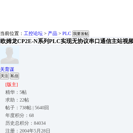
当前位置：
工控论坛
>
产品
>
PLC
我要发帖
欧姆龙CP2E-N系列PLC实现无协议串口通信主站视
关育谋
关注
私信
[版主]
精华：5帖
求助：22帖
帖子：738帖 | 5640回
年度积分：68
历史总积分：84034
注册：2004年5月28日