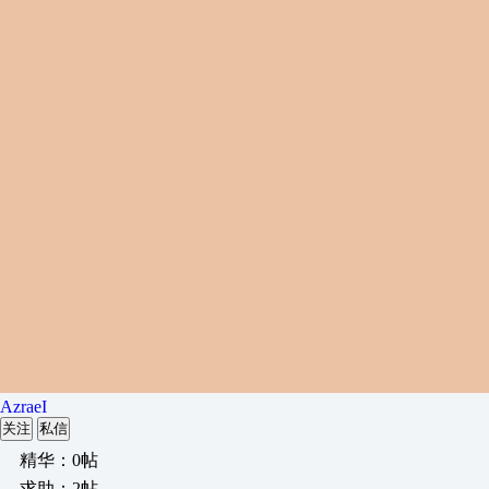
AzraeI
关注
私信
精华：0帖
求助：2帖