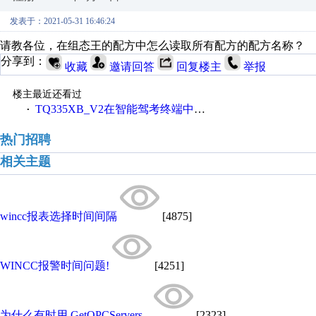
发表于：2021-05-31 16:46:24
请教各位，在组态王的配方中怎么读取所有配方的配方名称？
分享到：
收藏
邀请回答
回复楼主
举报
楼主最近还看过
TQ335XB_V2在智能驾考终端中的应用
·
热门招聘
相关主题
wincc报表选择时间间隔
[4875]
WINCC报警时间问题!
[4251]
为什么有时用.GetOPCServers...
[2323]