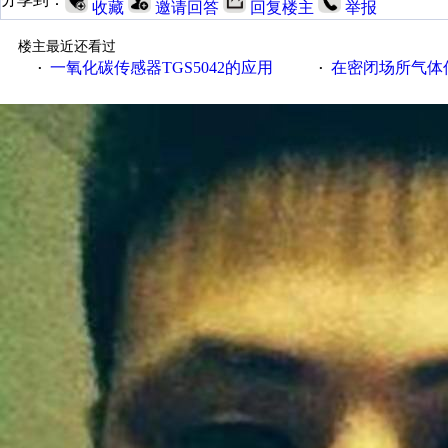
收藏
邀请回答
回复楼主
举报
楼主最近还看过
一氧化碳传感器TGS5042的应用
在密闭场所气体传
·
·