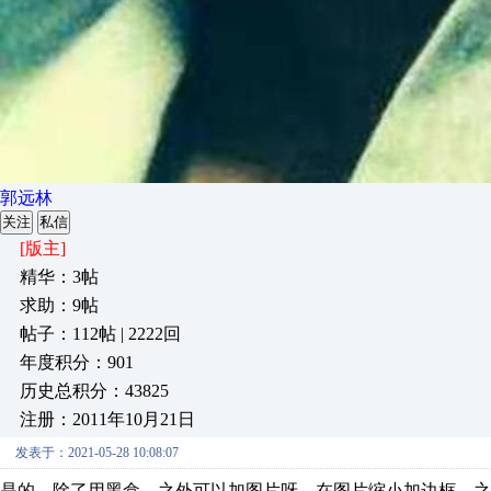
郭远林
关注
私信
[版主]
精华：3帖
求助：9帖
帖子：112帖 | 2222回
年度积分：901
历史总积分：43825
注册：2011年10月21日
发表于：2021-05-28 10:08:07
是的，除了用黑盒，之外可以加图片呀，在图片缩小加边框。之