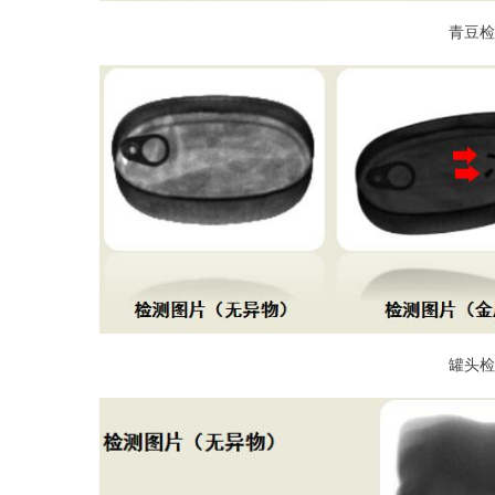
青豆检
罐头检