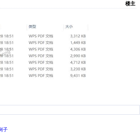
楼主
0例子