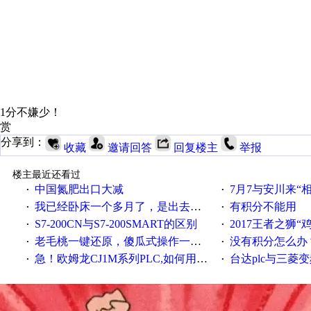
1分不嫌少！
赏
分享到：
收藏
邀请回答
回复楼主
举报
楼主最近还看过
中国氮肥出口大减
7月7与安川来“
·
·
我已经卧床一个多月了，是出去安装机械手在高速遭遇车祸所致:大家工作都要特别注意啊
有积分不能用
·
·
S7-200CN与S7-200SMART的区别
2017王者之狮“鸡”情签到
·
·
老毛桃一键还原，傻瓜式操作一键轻松备份还原；程序为向导式安装，一键即可实现自动备份或还原系统。
没有积分怎么办
·
·
急！欧姆龙CJ1M系列PLC,如何用时间控制变频器。要求时间在组态王中可以自由输入！拜托各位大神了！
台达plc与三菱
·
·