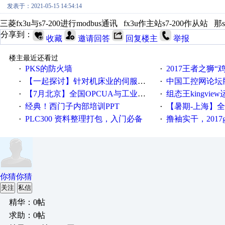
发表于：2021-05-15 14:54:14
三菱fx3u与s7-200进行modbus通讯 fx3u作主站s7-200作
分享到：
收藏
邀请回答
回复楼主
举报
楼主最近还看过
PKS的防火墙
2017王者之狮“鸡”情签到
·
·
【一起探讨】针对机床业的伺服系统发展，您的期望是什么？
中国工控网论坛版块
·
·
【7月北京】全国OPCUA与工业互联技术培训班通知！
组态王kingvi
·
·
经典！西门子内部培训PPT
【暑期-上海】全国工业4.
·
·
PLC300 资料整理打包，入门必备
撸袖实干，2017gongkong
·
·
你猜你猜
关注
私信
精华：0帖
求助：0帖