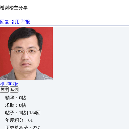
谢谢楼主分享
回复
引用
举报
zjh2007jg
关注
私信
精华：0帖
求助：0帖
帖子：1帖 | 184回
年度积分：61
历史总积分：237