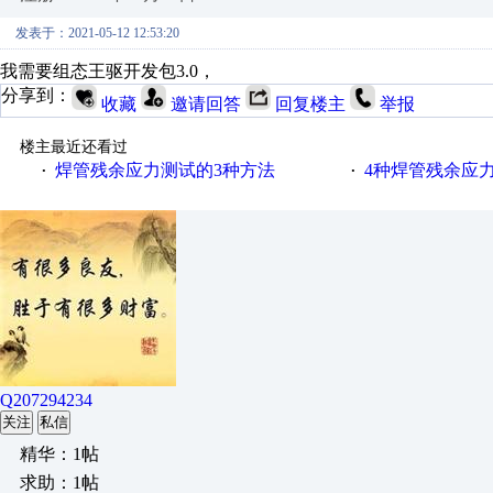
发表于：2021-05-12 12:53:20
我需要组态王驱开发包3.0，
分享到：
收藏
邀请回答
回复楼主
举报
楼主最近还看过
焊管残余应力测试的3种方法
4种焊管残余应
·
·
Q207294234
关注
私信
精华：1帖
求助：1帖