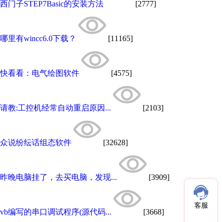
西门子STEP7Basic的安装方法
[2777]
哪里有wincc6.0下载？
[11165]
快看看：电气绘图软件
[4575]
请教:工控机经常自动重启原因...
[2103]
众说纷纭话组态软件
[32628]
昨晚电脑挂了，去买电脑，发现...
[3909]
客服
vb编写的串口调试程序(源代码...
[3668]