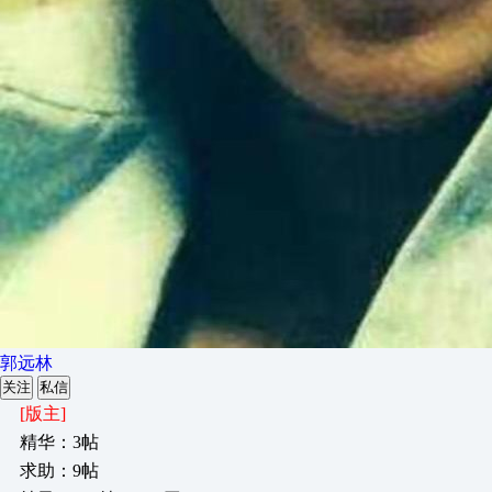
郭远林
关注
私信
[版主]
精华：3帖
求助：9帖