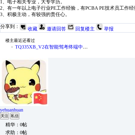
1、电子相关专业，大专学历。
2、有一年以上电子行业PE工作经验，有PCBA PE技术员工作
3、积极主动，有较强的责任心。
分享到：
收藏
邀请回答
回复楼主
举报
楼主最近还看过
TQ335XB_V2在智能驾考终端中的应用
·
yehuanhuan
关注
私信
精华：0帖
求助：0帖