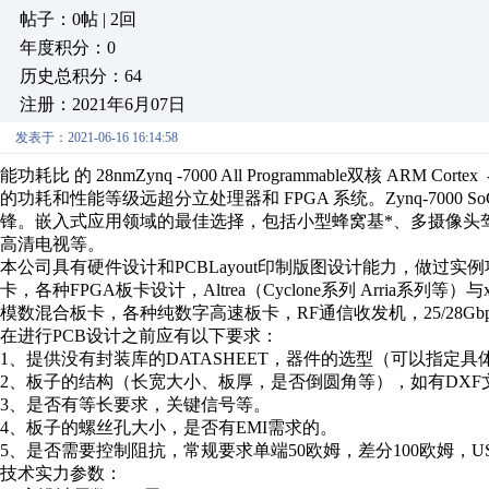
帖子：0帖 | 2回
年度积分：0
历史总积分：64
注册：2021年6月07日
发表于：2021-06-16 16:14:58
能功耗比 的 28nmZynq -7000 All Programmable双核 
的功耗和性能等级远超分立处理器和 FPGA 系统。Zynq-7000 SoC 
锋。嵌入式应用领域的最佳选择，包括小型蜂窝基*、多摄像头驾
高清电视等。
本公司具有硬件设计和PCBLayout印制版图设计能力，做过实例项目包括
卡，各种FPGA板卡设计，Altrea（Cyclone系列 Arria系列等）
模数混合板卡，各种纯数字高速板卡，RF通信收发机，25/28G
在进行PCB设计之前应有以下要求：
1、提供没有封装库的DATASHEET，器件的选型（可以指定具
2、板子的结构（长宽大小、板厚，是否倒圆角等），如有DXF
3、是否有等长要求，关键信号等。
4、板子的螺丝孔大小，是否有EMI需求的。
5、是否需要控制阻抗，常规要求单端50欧姆，差分100欧姆，U
技术实力参数：