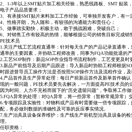
2、1-3年以上SMT贴片加工相关经验，熟悉线路板、SMT 贴
电子产品品质要求；
3、有承接SMT贴片来料加工工作经验，可单独开发客户，有一
4、性格开朗，为人随和，有较强的沟通能力和责任心；
5、做事踏实勤快，积极主动，敢于挑战困难，突破自己；
6、对销售工作有较高的热情，能够根据公司的销售目标完成销
PE技术员
1.关注产线工艺流程直通率：针对每天生产的产品记录直通率，
通率的主要因素，并协助工程师改善，同事为FQA功能批退的
2.工艺SOP制作：新品SOP作业指导书流程制作，工艺变更及时更
3.新品产前指导及后期产品跟进：导入新品时协助工程师根据S
时跟进督导员工操作方法是否按照SOP操作方法及流程作业，
4.产品首件及生产异常处理：每日产前新品首件及新单首件确
现的一般问题，PE技术员要先去解决，一方面提高PE技术员
因为时间、人力不充裕而留下的“历史遗留问题”，争取将工作
5.FQA异常的处理：对QA异常，将一些异常（暂称常规异常
6.专项跟踪及实验性：对物料或产品有时需要做一些专项跟踪，
配，务必做到数据的准确性及可靠的反应事实情况。
7.生产治具及设备保养维护：生产线生产前机型治具及设备的
理。
任职资格：