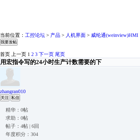
当前位置：
工控论坛
>
产品
>
人机界面
>
威纶通(weinview)HMI
我要发帖
首页
上一页
1
2
3
下一页
尾页
用宏指令写的24小时生产计数需要的下
zhangran010
关注
私信
精华：0帖
求助：0帖
帖子：4帖 | 6回
年度积分：304