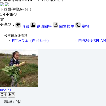
下载附件需3积分！
1分不嫌少！
赏
分享到：
收藏
邀请回答
回复楼主
举报
楼主最近还看过
EPLAN库（自己动手）
电气绘图EPLA
·
·
luoqing
关注
私信
精华：0帖