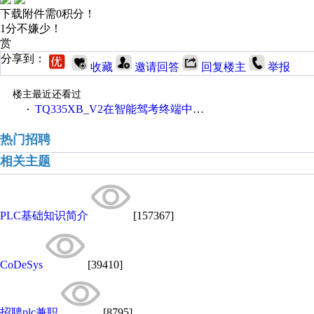
下载附件需0积分！
1分不嫌少！
赏
分享到：
收藏
邀请回答
回复楼主
举报
楼主最近还看过
TQ335XB_V2在智能驾考终端中的应用
·
热门招聘
相关主题
PLC基础知识简介
[157367]
CoDeSys
[39410]
招聘plc兼职
[8795]