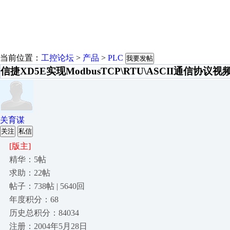
当前位置：
工控论坛
>
产品
>
PLC
我要发帖
信捷XD5E实现ModbusTCP\RTU\ASCII通信协议
关育谋
关注
私信
[版主]
精华：5帖
求助：22帖
帖子：738帖 | 5640回
年度积分：68
历史总积分：84034
注册：2004年5月28日