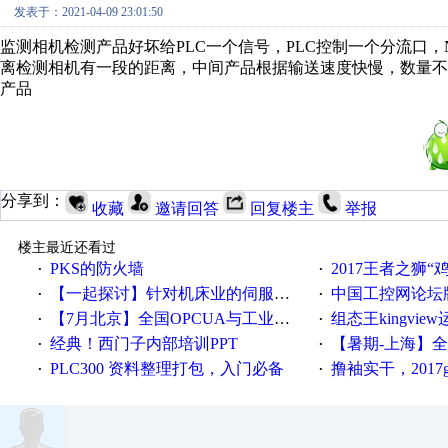
发表于：2021-04-09 23:01:50
监测相机检测产品好坏给PLC一个信号，PLC控制一个分流口
离检测相机有一段的距离，中间产品根据输送速度快慢，数量不
产品
分享到：
收藏
邀请回答
回复楼主
举报
楼主最近还看过
PKS的防火墙
2017王者之狮“鸡”情签到
·
·
【一起探讨】针对机床业的伺服系统发展，您的期望是什么？
中国工控网论坛版块
·
·
【7月北京】全国OPCUA与工业互联技术培训班通知！
组态王kingvi
·
·
经典！西门子内部培训PPT
【暑期-上海】全国工业4.
·
·
PLC300 资料整理打包，入门必备
撸袖实干，2017gongkong
·
·