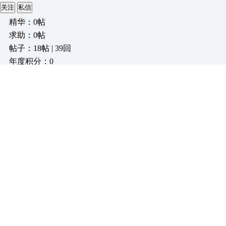
关注
私信
精华：0帖
求助：0帖
帖子：18帖 | 39回
年度积分：0
历史总积分：0
注册：1900年1月01日
发表于：2021-04-09 11:12:34
不是输入文本闪退
回复
引用
举报
需要学习
关注
私信
精华：0帖
求助：0帖