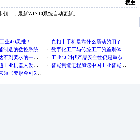
楼主
不是卡顿 ，最新WIN10系统自动更新。
工业4.0思维！
真相丨手机是靠什么震动的用了这么多年才知道！
·
能制造的数控系统
数字化工厂与传统工厂的差别体现在哪里？
·
不到要求的一些因素
工业4.0时代产品安全性仍是重点
·
工业机器人发展迅猛
智能制造进程加速中国工业智能化之路发展趋势明显
·
《变形金刚5》观影券