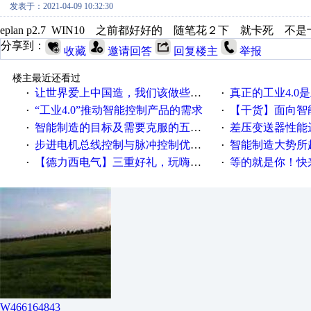
发表于：2021-04-09 10:32:30
eplan p2.7 WIN10 之前都好好的 随笔花２下 就卡死 
分享到：
收藏
邀请回答
回复楼主
举报
楼主最近还看过
让世界爱上中国造，我们该做些什么
真正的工业4.0是
·
·
“工业4.0”推动智能控制产品的需求
【干货】面向智
·
·
智能制造的目标及需要克服的五个障碍
差压变送器性能达
·
·
步进电机总线控制与脉冲控制优缺点
智能制造大势所趋
·
·
【德力西电气】三重好礼，玩嗨夏日！
等的就是你！快来领
·
·
W466164843