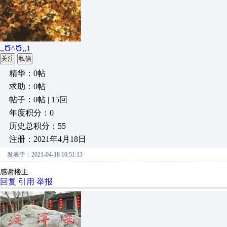
,,Ծ^Ծ,,1
关注
私信
精华：0帖
求助：0帖
帖子：0帖 | 15回
年度积分：0
历史总积分：55
注册：2021年4月18日
发表于：2021-04-18 10:51:13
感谢楼主
回复
引用
举报