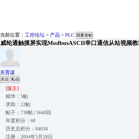
当前位置：
工控论坛
>
产品
>
PLC
我要发帖
威纶通触摸屏实现ModbusASCII串口通信从站视频
关育谋
关注
私信
[版主]
精华：5帖
求助：22帖
帖子：738帖 | 5640回
年度积分：68
历史总积分：84034
注册：2004年5月28日