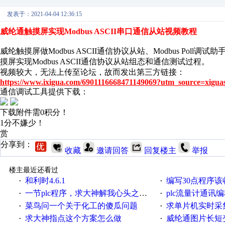
发表于：2021-04-04 12:36:15
威纶通触摸屏实现Modbus ASCII串口通信从站视频教程
威纶触摸屏做Modbus ASCII通信协议从站、Modbus Poll调
摸屏实现Modbus ASCII通信协议从站组态和通信测试过程。
视频较大，无法上传至论坛，故而发出第三方链接：
https://www.ixigua.com/6901116668471149069?utm_source=xigua
通信调试工具提供下载：
下载附件需0积分！
1分不嫌少！
赏
分享到：
收藏
邀请回答
回复楼主
举报
楼主最近还看过
和利时4.6.1
编写30点程序
·
·
一节plc程序，求大神解我心头之惑，感谢
plc流量计通讯
·
·
菜鸟问一个关于化工的傻瓜问题
求单片机实时采集多路AB相
·
·
求大神指点这个方案怎么做
威纶通图片长短
·
·