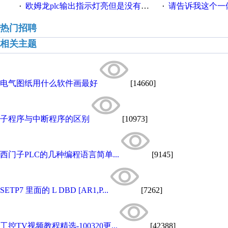
欧姆龙plc输出指示灯亮但是没有输出电压
请告诉我这个一体机的
·
·
热门招聘
相关主题
电气图纸用什么软件画最好
[14660]
子程序与中断程序的区别
[10973]
西门子PLC的几种编程语言简单...
[9145]
SETP7 里面的 L DBD [AR1,P...
[7262]
工控TV视频教程精选-100320更...
[42388]