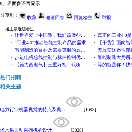
9、界面多语言显示
分享到：
收藏
邀请回答
回复楼主
举报
楼主最近还看过
让世界爱上中国造，我们该做些什么
真正的工业4.0是
·
·
“工业4.0”推动智能控制产品的需求
【干货】面向智
·
·
智能制造的目标及需要克服的五个障碍
差压变送器性能达
·
·
步进电机总线控制与脉冲控制优缺点
智能制造大势所趋
·
·
【德力西电气】三重好礼，玩嗨夏日！
等的就是你！快来领
·
·
热门招聘
相关主题
电力行业机器视觉的特点及典...
[1698]
求水果自动采摘机的设计
[3828]