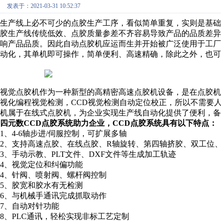
发表于：2021-03-31 10:52:37
生产线上必不可少的点胶生产工序，看似简单重复，实则是基
胶生产线传统低效、点胶质量参差不齐容易导致产品的品质差
响产品品质。因此自动点胶机应运而生并开始被广泛使用于工
动化，其单机即可操作，简单便利、高速精确，除此之外，也可
视觉点胶机作为一种新型的高精密高速点胶机设备，是在点胶机
视化编程视觉检测，CCD视觉检测自动定位校正，所以不需要
机属于在线式点胶机，为企业实现生产线自动化提供了便利，备
四元数CCD点胶系统助力企业，CCD点胶系统具有以下特点：
1、4-6轴步进/伺服控制，可
扩展多
轴
2、支持高速点胶、在线点胶、R轴旋转、第四轴挤胶、双工位
3、手动示教、PLT文件、DXF文件等生成加工轨迹
4、视觉定位和纠偏功能
4、针阀、喷射阀、螺杆阀控制
5、胶宽和胶水有无检测
6、与机械手通讯完成抓取动作
7、自动对针功能
8、PLC通讯，轻松实现非标工艺定制