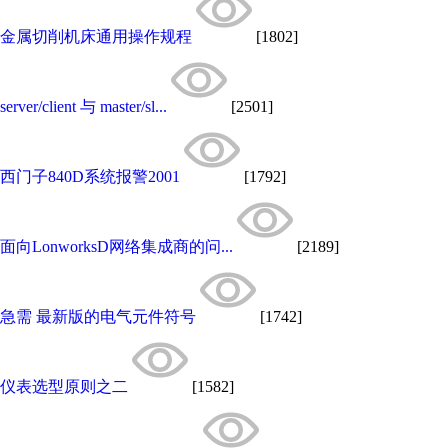
金属切削机床通用操作规程
[1802]
server/client 与 master/sl...
[2501]
西门子840D系统报警2001
[1792]
面向LonworksD网络集成商的问...
[2189]
急需 最新版的电气元件符号
[1742]
仪表选型原则之二
[1582]