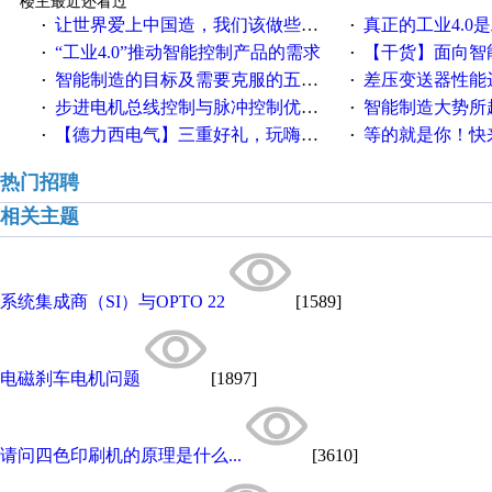
楼主最近还看过
让世界爱上中国造，我们该做些什么
真正的工业4.0是
·
·
“工业4.0”推动智能控制产品的需求
【干货】面向智
·
·
智能制造的目标及需要克服的五个障碍
差压变送器性能达
·
·
步进电机总线控制与脉冲控制优缺点
智能制造大势所趋
·
·
【德力西电气】三重好礼，玩嗨夏日！
等的就是你！快来领
·
·
热门招聘
相关主题
系统集成商（SI）与OPTO 22
[1589]
电磁刹车电机问题
[1897]
请问四色印刷机的原理是什么...
[3610]