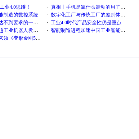
工业4.0思维！
真相丨手机是靠什么震动的用了这么多年才知道！
·
能制造的数控系统
数字化工厂与传统工厂的差别体现在哪里？
·
不到要求的一些因素
工业4.0时代产品安全性仍是重点
·
工业机器人发展迅猛
智能制造进程加速中国工业智能化之路发展趋势明显
·
《变形金刚5》观影券