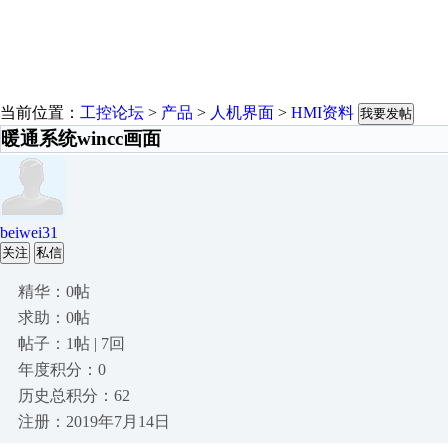
当前位置：
工控论坛
>
产品
>
人机界面
>
HMI资料
我要发帖
暖通系统wincc画面
beiwei31
关注
私信
精华：0帖
求助：0帖
帖子：1帖 | 7回
年度积分：0
历史总积分：62
注册：2019年7月14日