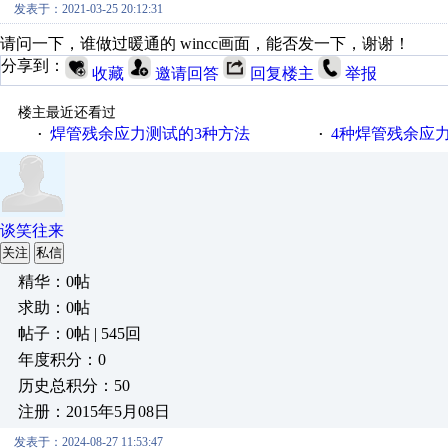
发表于：2021-03-25 20:12:31
请问一下，谁做过暖通的 wincc画面，能否发一下，谢谢！
分享到：
收藏
邀请回答
回复楼主
举报
楼主最近还看过
焊管残余应力测试的3种方法
4种焊管残余应
·
·
谈笑往来
关注
私信
精华：0帖
求助：0帖
帖子：0帖 | 545回
年度积分：0
历史总积分：50
注册：2015年5月08日
发表于：2024-08-27 11:53:47