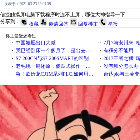
发表于：2021-03-23 15:01:59
信捷触摸屏电脑下载程序时连不上屏，哪位大神指导一下
分享到：
收藏
邀请回答
回复楼主
举报
楼主最近还看过
中国氮肥出口大减
7月7与安川来“
·
·
我已经卧床一个多月了，是出去安装机械手在高速遭遇车祸所致:大家工作都要特别注意啊
有积分不能用
·
·
S7-200CN与S7-200SMART的区别
2017王者之狮“鸡”情签到
·
·
老毛桃一键还原，傻瓜式操作一键轻松备份还原；程序为向导式安装，一键即可实现自动备份或还原系统。
没有积分怎么办
·
·
急！欧姆龙CJ1M系列PLC,如何用时间控制变频器。要求时间在组态王中可以自由输入！拜托各位大神了！
台达plc与三菱
·
·