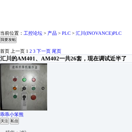
当前位置：
工控论坛
>
产品
>
PLC
>
汇川(INOVANCE)PLC
我要发帖
首页
上一页
1
2
3
下一页
尾页
汇川的AM401、AM402一共26套，现在调试近半了
乖乖小笨熊
关注
私信