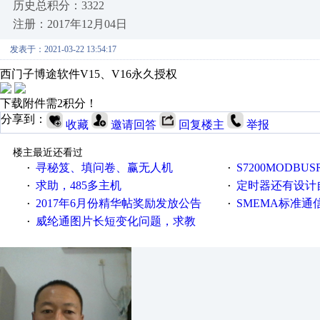
历史总积分：3322
注册：2017年12月04日
发表于：2021-03-22 13:54:17
西门子博途软件V15、V16永久授权
下载附件需2积分！
分享到：
收藏
邀请回答
回复楼主
举报
楼主最近还看过
寻秘笈、填问卷、赢无人机
S7200MODBUS
·
·
求助，485多主机
定时器还有设计
·
·
2017年6月份精华帖奖励发放公告
SMEMA标准通
·
·
威纶通图片长短变化问题，求教
·