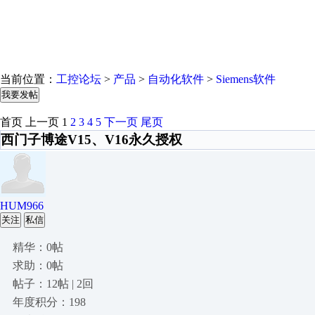
当前位置：
工控论坛
>
产品
>
自动化软件
>
Siemens软件
我要发帖
首页
上一页
1
2
3
4
5
下一页
尾页
西门子博途V15、V16永久授权
HUM966
关注
私信
精华：0帖
求助：0帖
帖子：12帖 | 2回
年度积分：198