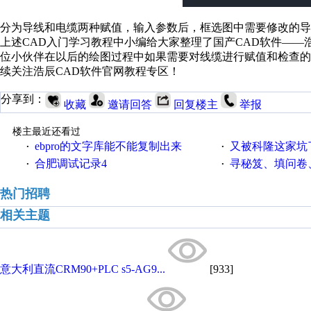
分为导线和电缆两种赋值，输入参数后，框选图中需要修改的导
上述CAD入门学习教程中小编给大家整理了国产CAD软件——
位小伙伴在以后的绘图过程中如果需要对线缆进行赋值和检查的
续关注浩辰CAD软件官网教程专区！
分享到：
收藏
邀请回答
回复楼主
举报
楼主最近还看过
ebpro的文字库能不能复制出来
又被科隆这家坑
·
·
合肥调试记录4
寻秘笈、填问卷
·
·
热门招聘
相关主题
意大利直流CRM90+PLC s5-AG9...
[933]