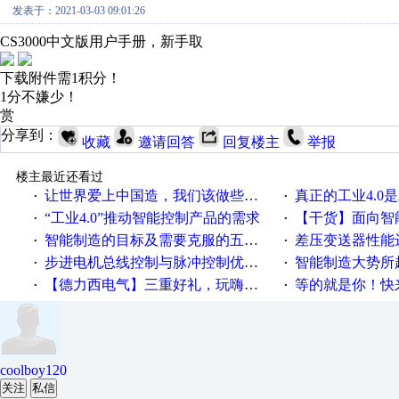
发表于：2021-03-03 09:01:26
CS3000中文版用户手册，新手取
下载附件需1积分！
1分不嫌少！
赏
分享到：
收藏
邀请回答
回复楼主
举报
楼主最近还看过
让世界爱上中国造，我们该做些什么
真正的工业4.0是
·
·
“工业4.0”推动智能控制产品的需求
【干货】面向智
·
·
智能制造的目标及需要克服的五个障碍
差压变送器性能达
·
·
步进电机总线控制与脉冲控制优缺点
智能制造大势所趋
·
·
【德力西电气】三重好礼，玩嗨夏日！
等的就是你！快来领
·
·
coolboy120
关注
私信