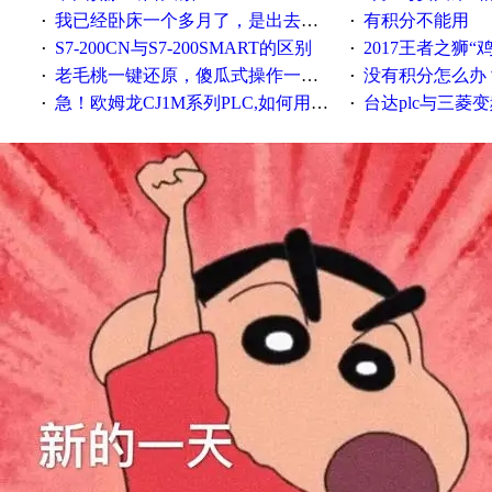
我已经卧床一个多月了，是出去安装机械手在高速遭遇车祸所致:大家工作都要特别注意啊
有积分不能用
·
·
S7-200CN与S7-200SMART的区别
2017王者之狮“鸡”情签到
·
·
老毛桃一键还原，傻瓜式操作一键轻松备份还原；程序为向导式安装，一键即可实现自动备份或还原系统。
没有积分怎么办
·
·
急！欧姆龙CJ1M系列PLC,如何用时间控制变频器。要求时间在组态王中可以自由输入！拜托各位大神了！
台达plc与三菱
·
·