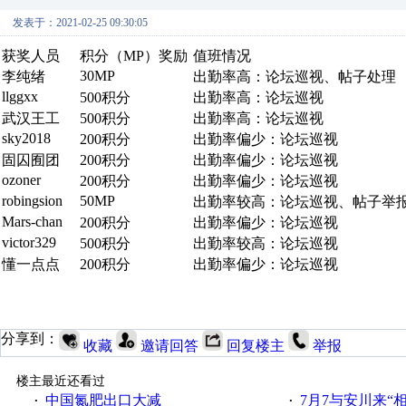
发表于：2021-02-25 09:30:05
获奖人员
积分（MP）奖励
值班情况
30MP
李纯绪
出勤率高：论坛巡视、帖子处理
llggxx
500积分
出勤率高：论坛巡视
武汉王工
500积分
出勤率高：论坛巡视
sky2018
200积分
出勤率偏少：论坛巡视
固囚囿团
200积分
出勤率偏少：论坛巡视
ozoner
200积分
出勤率偏少：论坛巡视
robingsion
50MP
出勤率较高：论坛巡视、帖子举
Mars-chan
200积分
出勤率偏少：论坛巡视
victor329
500积分
出勤率较高：论坛巡视
懂一点点
200积分
出勤率偏少：论坛巡视
分享到：
收藏
邀请回答
回复楼主
举报
楼主最近还看过
中国氮肥出口大减
7月7与安川来“
·
·