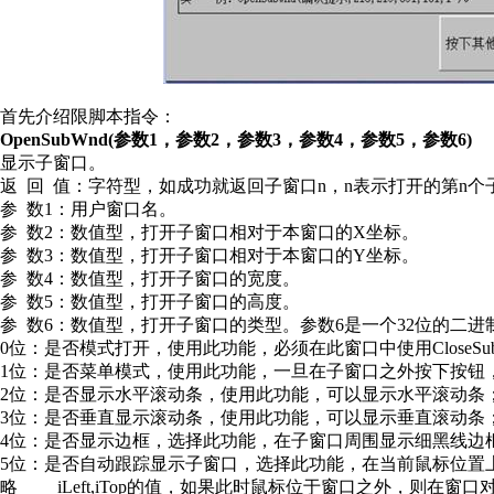
首先介绍限脚本指令：
OpenSubWnd(参数1，参数2，参数3，参数4，参数5，参数6)
显示子窗口。
返
回
值：字符型，
如成功就返回子窗口
n
，
n
表示打开的第
n
个
参
数
1
：用户窗口名。
参
数
2
：数值型，打开子窗口相对于本窗口的
X
坐标。
参
数
3
：数值型，打开子窗口相对于本窗口的
Y
坐标。
参
数
4
：数值型，打开子窗口的宽度。
参
数
5
：数值型，打开子窗口的高度。
参
数
6
：数值型，打开子窗口的类型。参数
6
是一个
32
位的二进
0
位：是否模式打开，使用此功能，必须在此窗口中使用
CloseS
1位
：
是否菜单模式，使用此功能，一旦在子窗口之外按下按钮
2
位：是否显示水平滚动条，使用此功能，可以显示水平滚动条
3
位：是否垂直显示滚动条，使用此功能，可以显示垂直滚动条
4
位：是否显示边框，选择此功能，在子窗口周围显示细黑线边
5位：是否自动跟踪显示子窗口，选择此功能，在当前鼠标位置
略
iLeft,iTop
的值，如果此时鼠标位于窗口之外，则在窗口