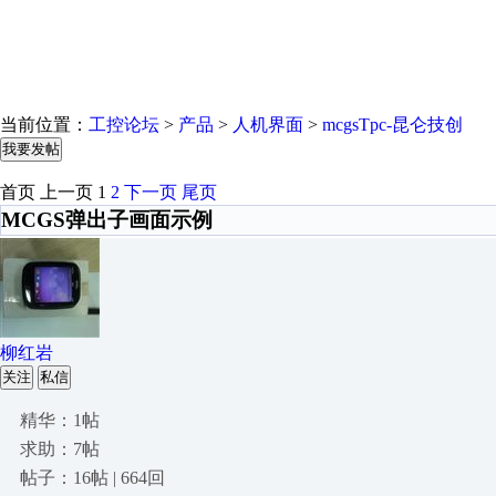
当前位置：
工控论坛
>
产品
>
人机界面
>
mcgsTpc-昆仑技创
我要发帖
首页
上一页
1
2
下一页
尾页
MCGS弹出子画面示例
柳红岩
关注
私信
精华：1帖
求助：7帖
帖子：16帖 | 664回