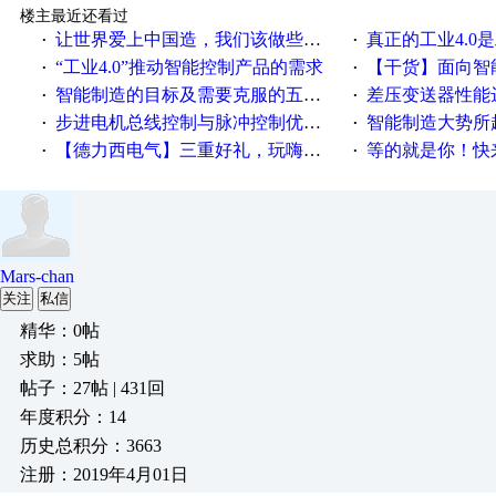
楼主最近还看过
让世界爱上中国造，我们该做些什么
真正的工业4.0是
·
·
“工业4.0”推动智能控制产品的需求
【干货】面向智
·
·
智能制造的目标及需要克服的五个障碍
差压变送器性能达
·
·
步进电机总线控制与脉冲控制优缺点
智能制造大势所趋
·
·
【德力西电气】三重好礼，玩嗨夏日！
等的就是你！快来领
·
·
Mars-chan
关注
私信
精华：0帖
求助：5帖
帖子：27帖 | 431回
年度积分：14
历史总积分：3663
注册：2019年4月01日