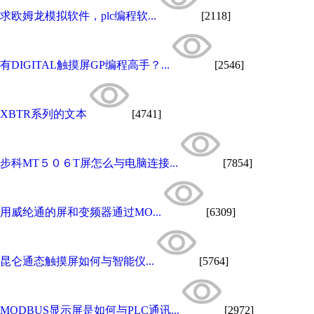
求欧姆龙模拟软件，plc编程软...
[2118]
有DIGITAL触摸屏GP编程高手？...
[2546]
XBTR系列的文本
[4741]
步科MT５０６T屏怎么与电脑连接...
[7854]
用威纶通的屏和变频器通过MO...
[6309]
昆仑通态触摸屏如何与智能仪...
[5764]
MODBUS显示屏是如何与PLC通讯...
[2972]