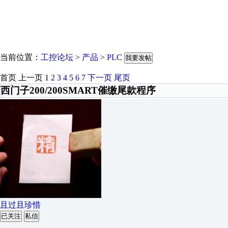
当前位置：
工控论坛
>
产品
>
PLC
我要发帖
首页
上一页
1
2
3
4
5
6
7
下一页
尾页
西门子200/200SMART催缴尾款程序
且过且珍惜
已关注
私信