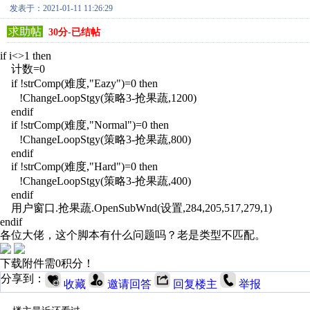
发表于：2021-01-11 11:26:29
求助帖
30分-已结帖
if i<>1 then
计数=0
if !strComp(难度,"Eazy")=0 then
!ChangeLoopStgy(策略3-抢果蔬,1200)
endif
if !strComp(难度,"Normal")=0 then
!ChangeLoopStgy(策略3-抢果蔬,800)
endif
if !strComp(难度,"Hard")=0 then
!ChangeLoopStgy(策略3-抢果蔬,400)
endif
用户窗口.抢果蔬.OpenSubWnd(设置,284,205,517,279,1)
endif
各位大佬，这个脚本有什么问题吗？老是类型不匹配。
下载附件需0积分！
分享到：
收藏
邀请回答
回复楼主
举报