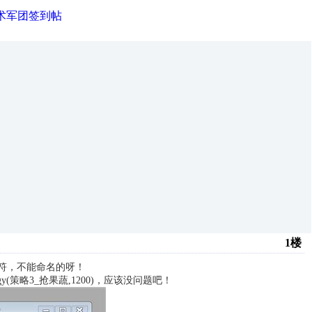
技术军团签到帖
1楼
字符，不能命名的呀！
pStgy(策略3_抢果蔬,1200)，应该没问题吧！