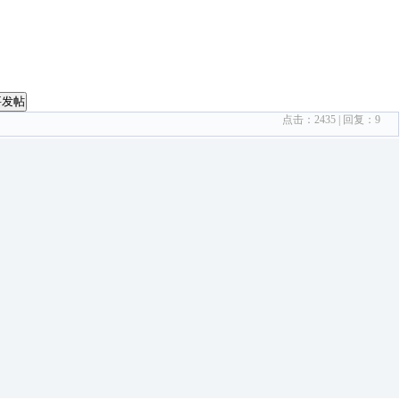
要发帖
点击：
2435
| 回复：
9