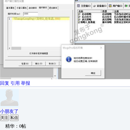
回复
引用
举报
小朋友了
关注
私信
精华：0帖