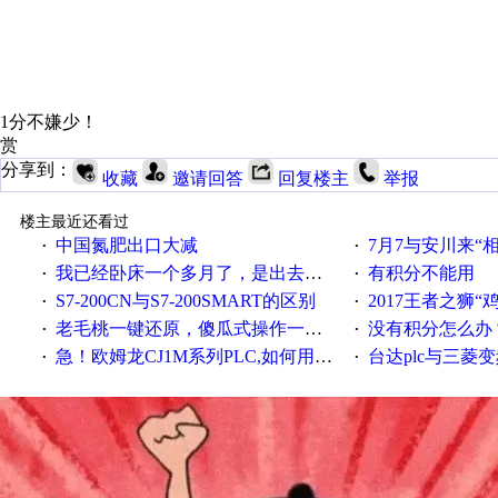
1分不嫌少！
赏
分享到：
收藏
邀请回答
回复楼主
举报
楼主最近还看过
中国氮肥出口大减
7月7与安川来“
·
·
我已经卧床一个多月了，是出去安装机械手在高速遭遇车祸所致:大家工作都要特别注意啊
有积分不能用
·
·
S7-200CN与S7-200SMART的区别
2017王者之狮“鸡”情签到
·
·
老毛桃一键还原，傻瓜式操作一键轻松备份还原；程序为向导式安装，一键即可实现自动备份或还原系统。
没有积分怎么办
·
·
急！欧姆龙CJ1M系列PLC,如何用时间控制变频器。要求时间在组态王中可以自由输入！拜托各位大神了！
台达plc与三菱
·
·