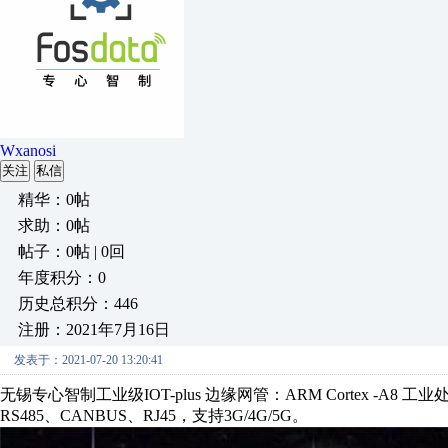
Wxanosi
关注
私信
精华：0帖
求助：0帖
帖子：0帖 | 0回
年度积分：0
历史总积分：446
注册：2021年7月16日
发表于：2021-07-20 13:20:41
无锡专心智制工业级
IOT-plus
边缘网管：
ARM Cortex -A8
工业
RS485
、
CANBUS
、
RJ45
，支持
3G/4G/5G
。