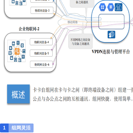
1
组网灵活