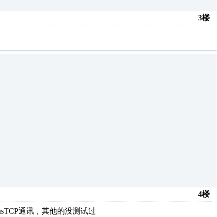
3楼
4楼
busTCP通讯，其他的没测试过