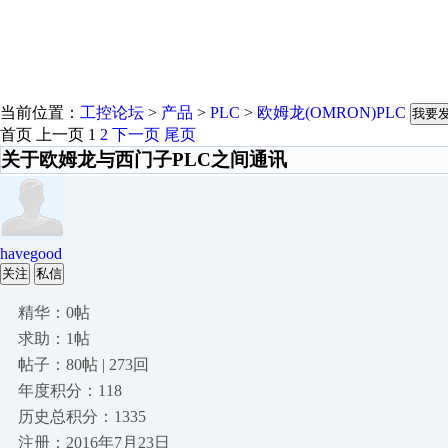
当前位置：
工控论坛
>
产品
>
PLC
>
欧姆龙(OMRON)PLC
我要
首页
上一页
1
2
下一页
尾页
关于欧姆龙与西门子PLC之间通讯
havegood
关注
私信
精华：0帖
求助：1帖
帖子：80帖 | 273回
年度积分：118
历史总积分：1335
注册：2016年7月23日