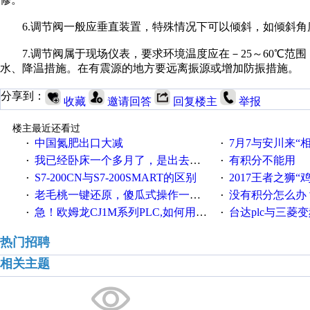
6.调节阀一般应垂直装置，特殊情况下可以倾斜，如倾斜角
7.调节阀属于现场仪表，要求环境温度应在－25～60℃范围
水、降温措施。在有震源的地方要远离振源或增加防振措施。
分享到：
收藏
邀请回答
回复楼主
举报
楼主最近还看过
中国氮肥出口大减
7月7与安川来“
·
·
我已经卧床一个多月了，是出去安装机械手在高速遭遇车祸所致:大家工作都要特别注意啊
有积分不能用
·
·
S7-200CN与S7-200SMART的区别
2017王者之狮“鸡”情签到
·
·
老毛桃一键还原，傻瓜式操作一键轻松备份还原；程序为向导式安装，一键即可实现自动备份或还原系统。
没有积分怎么办
·
·
急！欧姆龙CJ1M系列PLC,如何用时间控制变频器。要求时间在组态王中可以自由输入！拜托各位大神了！
台达plc与三菱
·
·
热门招聘
相关主题