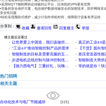
•大大缩短调试的周期，减少前端部署的工作
•采用MQTT物联网协议传输到云平台，比传统的VPN更有优势
•完备的安全保护方案，包括保护数据传输安全的加密技术，防护网络安
安全性问题
•轻松实现预防式维护，减少计划外停机时间，保障医疗设备有序运转
分享到：
收藏
邀请回答
回复楼主
举报
楼主最近还看过
让世界爱上中国造，我们该做些什么
真正的工业4.0是
·
·
“工业4.0”推动智能控制产品的需求
【干货】面向智
·
·
智能制造的目标及需要克服的五个障碍
差压变送器性能达
·
·
步进电机总线控制与脉冲控制优缺点
智能制造大势所趋
·
·
【德力西电气】三重好礼，玩嗨夏日！
等的就是你！快来领
·
·
热门招聘
相关主题
自动化技术与电厂节能减排
[121]