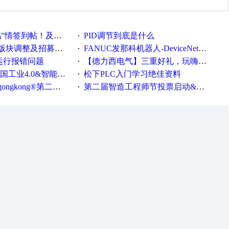
帖！及时更新在线研讨会预告
PID调节到底是什么
·
调整及招募版主公告
FANUC发那科机器人-DeviceNet通信使用手册(中文)
·
ew运行报错问题
【德力西电气】三重好礼，玩嗨夏日！
·
0&智能制造高级培训班通知！
松下PLC入门学习绝佳资料
·
®第二届智造工程师节正式起航！
第二届智造工程师节投票启动&周周有礼！
·