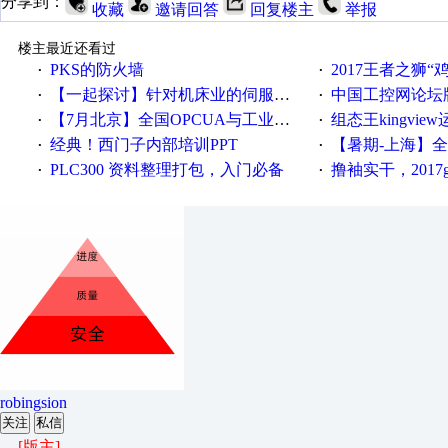
分享到：
收藏
邀请回答
回复楼主
举报
楼主最近还看过
PKS的防火墙
2017王者之狮“鸡”情签到
·
·
【一起探讨】针对机床业的伺服系统发展，您的期望是什么？
中国工控网论坛版块
·
·
【7月北京】全国OPCUA与工业互联技术培训班通知！
组态王kingvi
·
·
经典！西门子内部培训PPT
【暑期-上海】全国工业4.
·
·
PLC300 资料整理打包，入门必备
撸袖实干，2017gongkong
·
·
robingsion
关注
私信
[版主]