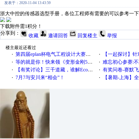
发表于：2020-11-04 13:43:59
浙大中控的传感器选型手册，各位工程师有需要的可以参考一下
下载附件需1积分！
分享到：
收藏
邀请回答
回复楼主
举报
楼主最近还看过
第四届eplan杯电气工程设计大赛报名啦！！！
【一起探讨】针对机床业的伺服
·
·
等的就是你！快来领《变形金刚5》观影券
难忘初心参赛:
·
·
【有奖讨论】三千道藏，谁解EcoStruxureMA领域之谜？
有奖问卷-赛默飞精细
·
·
7月7与安川来“相会”！
【暑期-上海】全国工业4.
·
·