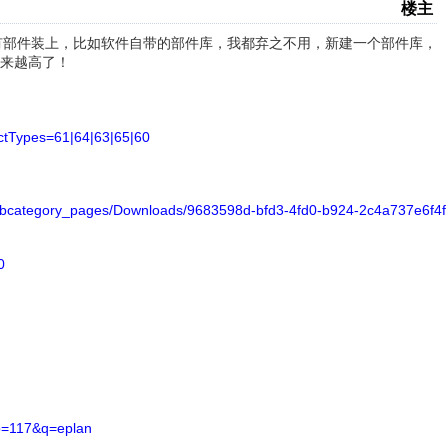
楼主
所有部件装上，比如软件自带的部件库，我都弃之不用，新建一个部件库，
来越高了！
ectTypes=61|64|63|65|60
bcategory_pages/Downloads/9683598d-bfd3-4fd0-b924-2c4a737e6f4f
0
mb=117&q=eplan