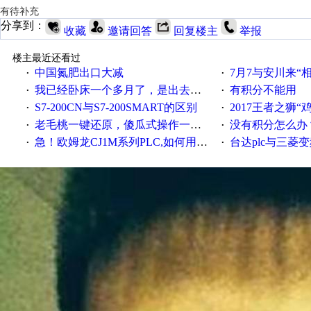
有待补充
分享到：
收藏
邀请回答
回复楼主
举报
楼主最近还看过
中国氮肥出口大减
7月7与安川来“
·
·
我已经卧床一个多月了，是出去安装机械手在高速遭遇车祸所致:大家工作都要特别注意啊
有积分不能用
·
·
S7-200CN与S7-200SMART的区别
2017王者之狮“鸡”情签到
·
·
老毛桃一键还原，傻瓜式操作一键轻松备份还原；程序为向导式安装，一键即可实现自动备份或还原系统。
没有积分怎么办
·
·
急！欧姆龙CJ1M系列PLC,如何用时间控制变频器。要求时间在组态王中可以自由输入！拜托各位大神了！
台达plc与三菱
·
·