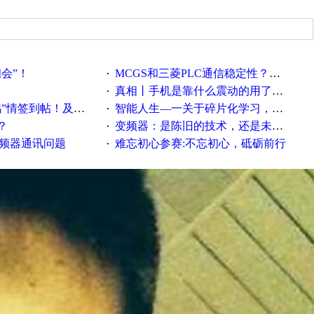
相会”！
MCGS和三菱PLC通信稳定性？？？
·
真相丨手机是靠什么震动的用了这么多年才知道！
·
帖！及时更新在线研讨会预告
智能人生—一关于碎片化学习，看这一篇就够了！
·
？
变频器：是陈旧的技术，还是未来的幕后英雄？
·
变频器通讯问题
难忘初心参赛:不忘初心，砥砺前行
·