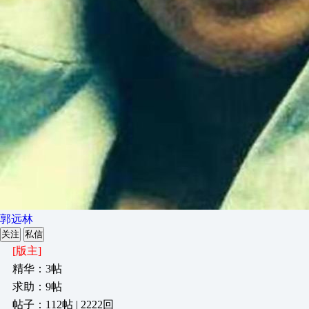
郭远林
关注
私信
[版主]
精华：3帖
求助：9帖
帖子：112帖 | 2222回