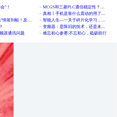
相会”！
MCGS和三菱PLC通信稳定性？？？
·
真相丨手机是靠什么震动的用了这么多年才知道！
·
帖！及时更新在线研讨会预告
智能人生—一关于碎片化学习，看这一篇就够了！
·
？
变频器：是陈旧的技术，还是未来的幕后英雄？
·
变频器通讯问题
难忘初心参赛:不忘初心，砥砺前行
·