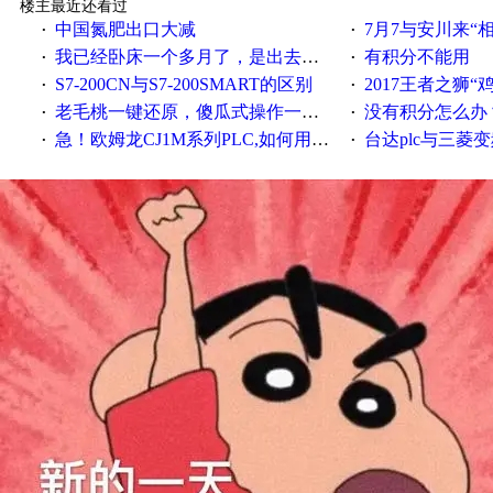
楼主最近还看过
中国氮肥出口大减
7月7与安川来“
·
·
我已经卧床一个多月了，是出去安装机械手在高速遭遇车祸所致:大家工作都要特别注意啊
有积分不能用
·
·
S7-200CN与S7-200SMART的区别
2017王者之狮“鸡”情签到
·
·
老毛桃一键还原，傻瓜式操作一键轻松备份还原；程序为向导式安装，一键即可实现自动备份或还原系统。
没有积分怎么办
·
·
急！欧姆龙CJ1M系列PLC,如何用时间控制变频器。要求时间在组态王中可以自由输入！拜托各位大神了！
台达plc与三菱
·
·