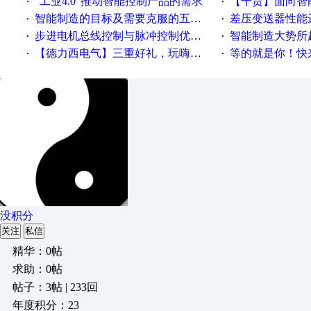
“工业4.0”推动智能控制产品的需求
【干货】面向智
·
·
智能制造的目标及需要克服的五个障碍
差压变送器性能达
·
·
步进电机总线控制与脉冲控制优缺点
智能制造大势所趋
·
·
【德力西电气】三重好礼，玩嗨夏日！
等的就是你！快来领
·
·
没积分
关注
私信
精华：0帖
求助：0帖
帖子：3帖 | 233回
年度积分：23