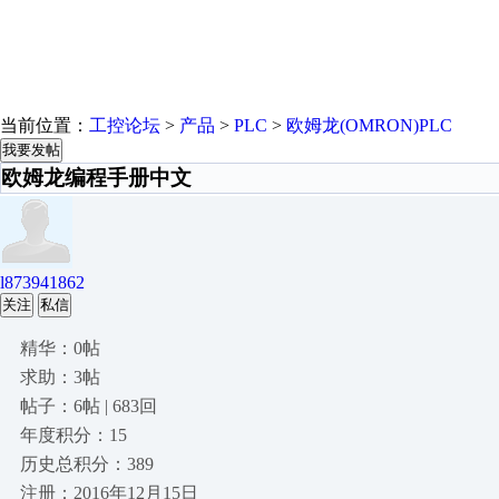
当前位置：
工控论坛
>
产品
>
PLC
>
欧姆龙(OMRON)PLC
我要发帖
欧姆龙编程手册中文
l873941862
关注
私信
精华：0帖
求助：3帖
帖子：6帖 | 683回
年度积分：15
历史总积分：389
注册：2016年12月15日