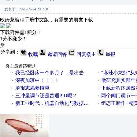
发表于：2020-09-24 20:39:01
欧姆龙编程手册中文版，有需要的朋友下载
下载附件需1积分！
1分不嫌少！
赏
分享到：
收藏
邀请回答
回复楼主
举报
楼主最近还看过
我已经卧床一个多月了，是出去安装机械手在高速遭遇车祸所致:大家工作都要特别注意啊
“麻辣小龙虾”从
·
·
深夜加班中！！！！
做研究其实跟年
·
·
填报志愿要慎重
下载新程序居然
·
·
三冲量调节还是普通PID呢？
两个阀门调节一
·
·
新工业时代，机器自动化与数据完美结合！
组态王新作--精美
·
·