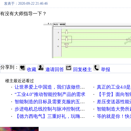
发表于：2020-09-22 21:46:46
有没有大师指导一下？
分享到：
收藏
邀请回答
回复楼主
举报
楼主最近还看过
让世界爱上中国造，我们该做些什么
真正的工业4.0是
·
·
“工业4.0”推动智能控制产品的需求
【干货】面向智
·
·
智能制造的目标及需要克服的五个障碍
差压变送器性能达
·
·
步进电机总线控制与脉冲控制优缺点
智能制造大势所趋
·
·
【德力西电气】三重好礼，玩嗨夏日！
等的就是你！快来领
·
·