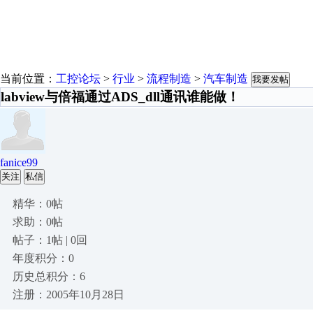
当前位置：
工控论坛
>
行业
>
流程制造
>
汽车制造
我要发帖
labview与倍福通过ADS_dll通讯谁能做！
fanice99
关注
私信
精华：0帖
求助：0帖
帖子：1帖 | 0回
年度积分：0
历史总积分：6
注册：2005年10月28日