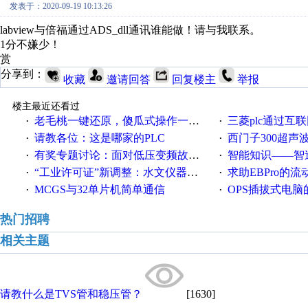
发表于：2020-09-19 10:13:26
labview与倍福通过ADS_dll通讯谁能做！请与我联系。
1分不嫌少！
赏
分享到：
收藏
邀请回答
回复楼主
举报
楼主最近还看过
老毛桃一键还原，傻瓜式操作一键轻松备份还原；程序为向导式安装，一键即可实现自动备份或还原系统。
三菱plc通过互联网实现pl
·
·
请教各位：这是哪家的PLC
西门子300超声波焊
·
·
有奖专题讨论：面对低压变频故障，老手是这样解决的！
智能知识——智造时代，工
·
·
“工业许可证”新调整：水文仪器等19类产品取消事前生产许可
求助EBPro的
·
·
MCGS与32单片机简单通信
OPS插拔式电
·
·
热门招聘
相关主题
请教什么是TVS管和稳压管？
[1630]