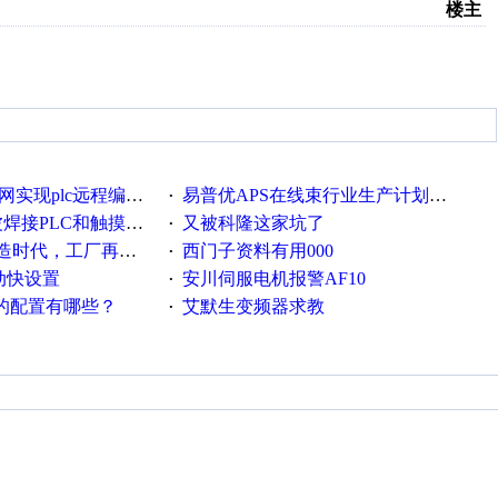
楼主
c远程编程和程序上下载的方法
易普优APS在线束行业生产计划排产中的应用案例
·
接PLC和触摸屏程序
又被科隆这家坑了
·
厂再不信息化就OUT了！
西门子资料有用000
·
流动快设置
安川伺服电机报警AF10
·
脑的配置有哪些？
艾默生变频器求教
·